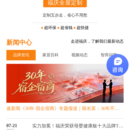
福庆全屋定制
定制五步走，省心不用愁
超环保
超省钱
超快捷
新闻中心
走进福庆，了解我们最新动态
品牌资讯
家居百科
视频动态
智库问答
速新闻《30年·宿企宿商》专题报道｜陈长富：36年不追风口，只信“品质”这一条路
07-21
实力加冕！福庆荣获母婴健康板十大品牌TOP1