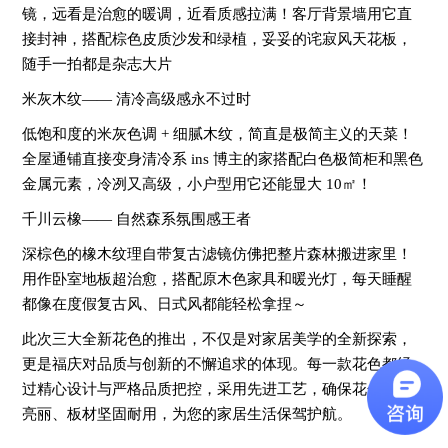
镜，远看是治愈的暖调，近看质感拉满！客厅背景墙用它直
接封神，搭配棕色皮质沙发和绿植，妥妥的诧寂风天花板，
随手一拍都是杂志大片
米灰木纹—— 清冷高级感永不过时
低饱和度的米灰色调 + 细腻木纹，简直是极简主义的天菜！
全屋通铺直接变身清冷系 ins 博主的家搭配白色极简柜和黑色
金属元素，冷冽又高级，小户型用它还能显大 10㎡！
千川云橡—— 自然森系氛围感王者
深棕色的橡木纹理自带复古滤镜仿佛把整片森林搬进家里！
用作卧室地板超治愈，搭配原木色家具和暖光灯，每天睡醒
都像在度假复古风、日式风都能轻松拿捏～
此次三大全新花色的推出，不仅是对家居美学的全新探索，
更是福庆对品质与创新的不懈追求的体现。每一款花色都经
过精心设计与严格品质把控，采用先进工艺，确保花色持久
亮丽、板材坚固耐用，为您的家居生活保驾护航。