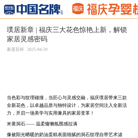
璞居新章 | 福庆三大花色惊艳上新，解锁
家居灵感密码
家居百科
2025-04-29
当色彩与纹理碰撞，当匠心与灵感交融，福庆璞居带来三款
全新花色，以卓越品质与独特设计，为家居空间注入全新活
力，开启一场美学与实用兼具的家居变革！
米黄洞石—— 温柔慵懒氛围感拉满
像被阳光晒暖的奶油蛋糕表面细腻的洞石纹理自带艺术滤