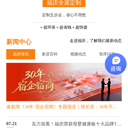
福庆全屋定制
定制五步走，省心不用愁
超环保
超省钱
超快捷
新闻中心
走进福庆，了解我们最新动态
品牌资讯
家居百科
视频动态
智库问答
速新闻《30年·宿企宿商》专题报道｜陈长富：36年不追风口，只信“品质”这一条路
07-21
实力加冕！福庆荣获母婴健康板十大品牌TOP1